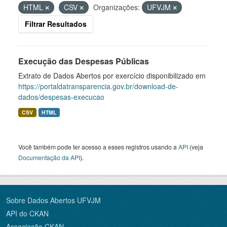
HTML
CSV
Organizações:
UFVJM
Filtrar Resultados
Execução das Despesas Públicas
Extrato de Dados Abertos por exercício disponibilizado em
https://portaldatransparencia.gov.br/download-de-
dados/despesas-execucao
CSV
HTML
Você também pode ter acesso a esses registros usando a
API
(veja
Documentação da API
).
Sobre Dados Abertos UFVJM
API do CKAN
Associação CKAN