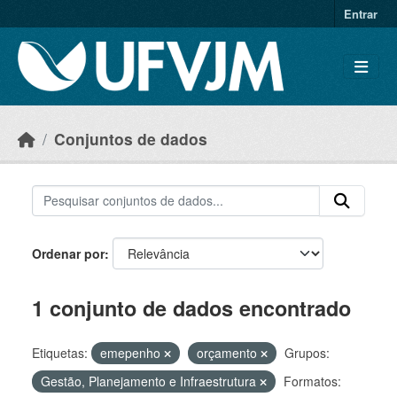
Skip to main content
Entrar
Conjuntos de dados
Ordenar por
1 conjunto de dados encontrado
Etiquetas:
emepenho
orçamento
Grupos:
Gestão, Planejamento e Infraestrutura
Formatos: