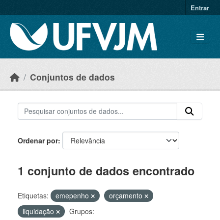
Skip to main content
Entrar
Conjuntos de dados
Ordenar por
1 conjunto de dados encontrado
Etiquetas:
emepenho
orçamento
liquidação
Grupos: