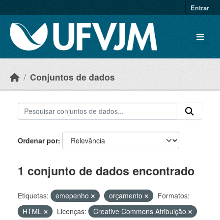
Skip to main content
Entrar
Conjuntos de dados
Ordenar por
1 conjunto de dados encontrado
Etiquetas:
emepenho
orçamento
Formatos:
HTML
Licenças:
Creative Commons Atribuição