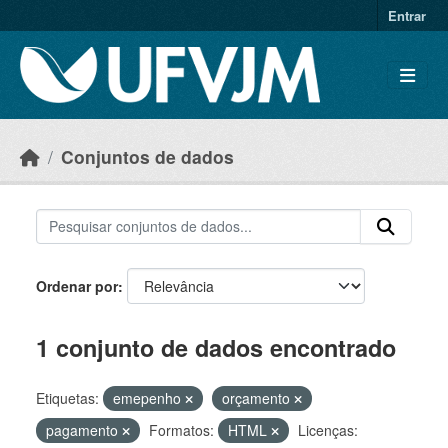
Skip to main content
Entrar
Conjuntos de dados
Ordenar por
1 conjunto de dados encontrado
Etiquetas:
emepenho
orçamento
pagamento
Formatos:
HTML
Licenças: