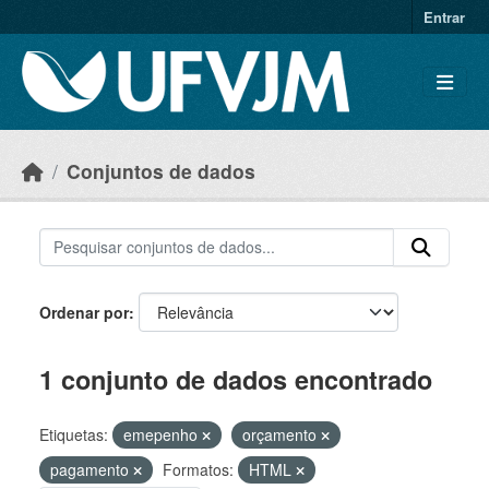
Skip to main content
Entrar
Conjuntos de dados
Ordenar por
1 conjunto de dados encontrado
Etiquetas:
emepenho
orçamento
pagamento
Formatos:
HTML