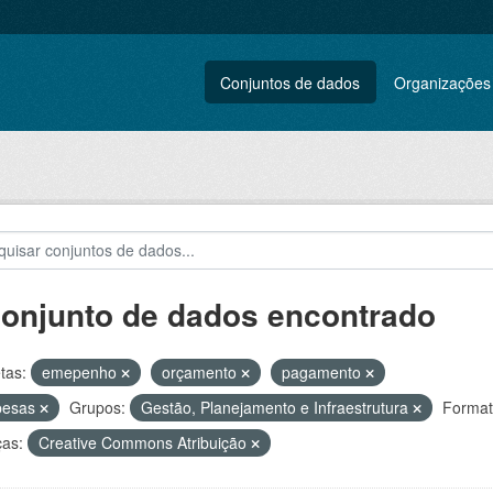
Conjuntos de dados
Organizações
conjunto de dados encontrado
tas:
emepenho
orçamento
pagamento
pesas
Grupos:
Gestão, Planejamento e Infraestrutura
Format
ças:
Creative Commons Atribuição