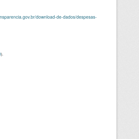
ransparencia.gov.br/download-de-dados/despesas-
I
).