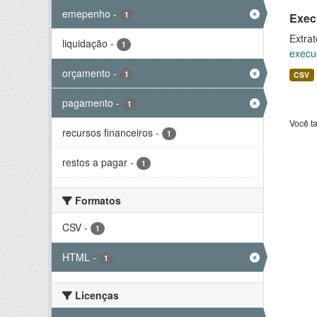
emepenho
-
1
Exec
Extrat
liquidação
-
1
execu
orçamento
-
1
CSV
pagamento
-
1
Você t
recursos financeiros
-
1
restos a pagar
-
1
Formatos
CSV
-
1
HTML
-
1
Licenças