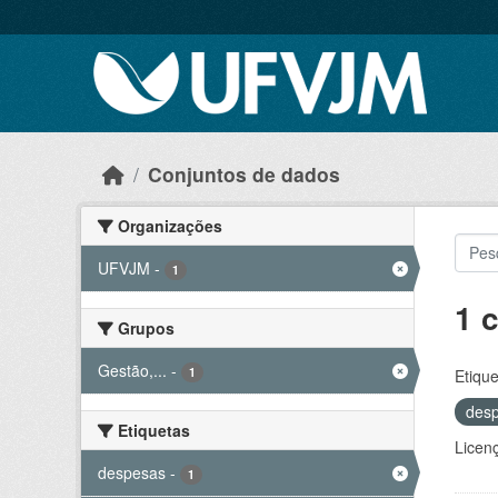
Skip to main content
Conjuntos de dados
Organizações
UFVJM
-
1
1 
Grupos
Gestão,...
-
1
Etique
des
Etiquetas
Licen
despesas
-
1