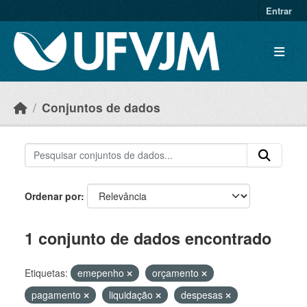
Skip to main content
Entrar
Conjuntos de dados
Ordenar por
1 conjunto de dados encontrado
Etiquetas:
emepenho
orçamento
pagamento
liquidação
despesas