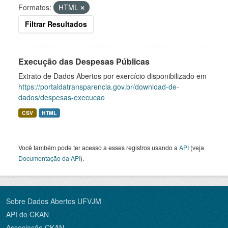
Formatos:
HTML
Filtrar Resultados
Execução das Despesas Públicas
Extrato de Dados Abertos por exercício disponibilizado em
https://portaldatransparencia.gov.br/download-de-
dados/despesas-execucao
CSV
HTML
Você também pode ter acesso a esses registros usando a
API
(veja
Documentação da API
).
Sobre Dados Abertos UFVJM
API do CKAN
Associação CKAN