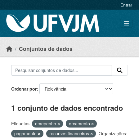
Skip to main content
Entrar
Conjuntos de dados
Ordenar por
1 conjunto de dados encontrado
Etiquetas:
emepenho
orçamento
pagamento
recursos financeiros
Organizações: