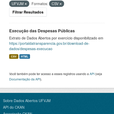
UFVJM
Formatos:
CSV
Filtrar Resultados
Execução das Despesas Públicas
Extrato de Dados Abertos por exercício disponibilizado em
https://portaldatransparencia.gov.br/download-de-
dados/despesas-execucao
CSV
HTML
Você também pode ter acesso a esses registros usando a
API
(veja
Documentação da API
).
Sobre Dados Abertos UFVJM
API do CKAN
Associação CKAN