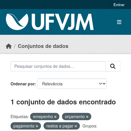
Skip to main content
Entrar
Conjuntos de dados
Ordenar por
1 conjunto de dados encontrado
Etiquetas:
emepenho
orçamento
pagamento
restos a pagar
Grupos: