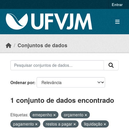
Skip to main content
Entrar
Conjuntos de dados
Ordenar por
1 conjunto de dados encontrado
Etiquetas:
emepenho
orçamento
pagamento
restos a pagar
liquidação