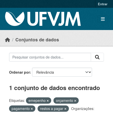
Skip to main content
Entrar
Conjuntos de dados
Ordenar por
1 conjunto de dados encontrado
Etiquetas:
emepenho
orçamento
pagamento
restos a pagar
Organizações: