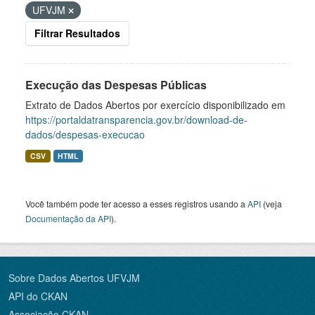
UFVJM
Filtrar Resultados
Execução das Despesas Públicas
Extrato de Dados Abertos por exercício disponibilizado em
https://portaldatransparencia.gov.br/download-de-
dados/despesas-execucao
CSV
HTML
Você também pode ter acesso a esses registros usando a
API
(veja
Documentação da API
).
Sobre Dados Abertos UFVJM
API do CKAN
Associação CKAN