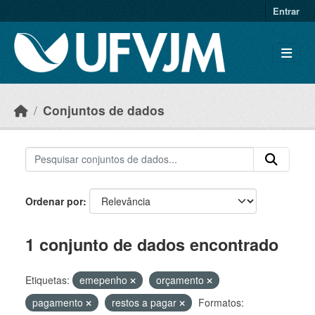
Skip to main content
Entrar
Conjuntos de dados
Ordenar por
1 conjunto de dados encontrado
Etiquetas:
emepenho
orçamento
pagamento
restos a pagar
Formatos: