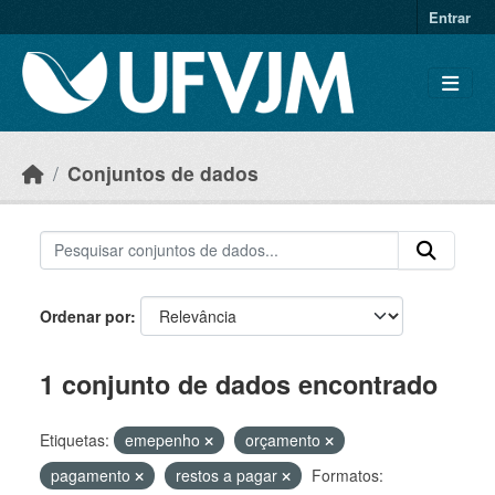
Skip to main content
Entrar
Conjuntos de dados
Ordenar por
1 conjunto de dados encontrado
Etiquetas:
emepenho
orçamento
pagamento
restos a pagar
Formatos: