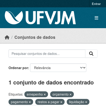
Skip to main content
Entrar
Conjuntos de dados
Ordenar por
1 conjunto de dados encontrado
Etiquetas:
emepenho
orçamento
pagamento
restos a pagar
liquidação