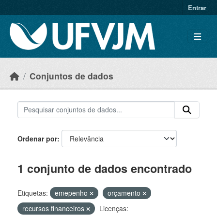
Skip to main content
Entrar
Conjuntos de dados
Ordenar por
1 conjunto de dados encontrado
Etiquetas:
emepenho
orçamento
recursos financeiros
Licenças: