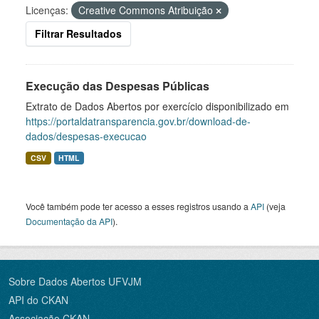
Licenças:
Creative Commons Atribuição
Filtrar Resultados
Execução das Despesas Públicas
Extrato de Dados Abertos por exercício disponibilizado em
https://portaldatransparencia.gov.br/download-de-
dados/despesas-execucao
CSV
HTML
Você também pode ter acesso a esses registros usando a
API
(veja
Documentação da API
).
Sobre Dados Abertos UFVJM
API do CKAN
Associação CKAN