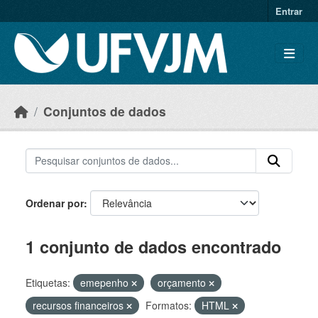
Skip to main content
Entrar
Conjuntos de dados
Ordenar por
1 conjunto de dados encontrado
Etiquetas:
emepenho
orçamento
recursos financeiros
Formatos:
HTML