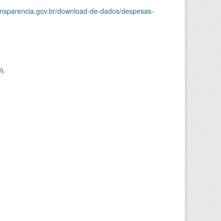
ransparencia.gov.br/download-de-dados/despesas-
I
).