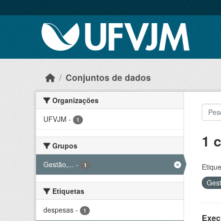
Skip to main content
Conjuntos de dados
Organizações
UFVJM
-
1
1 
Grupos
Gestão,...
-
1
Etique
Gest
Etiquetas
despesas
-
1
Exec