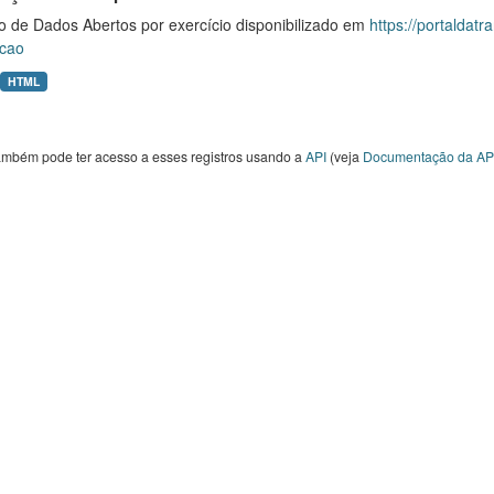
o de Dados Abertos por exercício disponibilizado em
https://portaldat
cao
HTML
ambém pode ter acesso a esses registros usando a
API
(veja
Documentação da AP