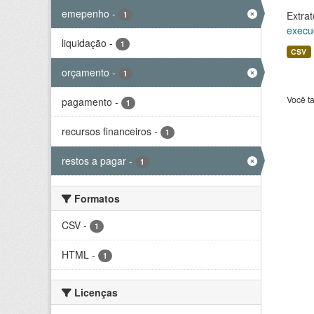
emepenho
-
Extrat
1
execu
liquidação
-
1
CSV
orçamento
-
1
Você t
pagamento
-
1
recursos financeiros
-
1
restos a pagar
-
1
Formatos
CSV
-
1
HTML
-
1
Licenças