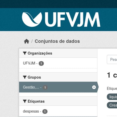
Skip to main content
Conjuntos de dados
Organizações
UFVJM
-
1
1 
Grupos
Gestão,...
-
1
Etique
liqu
Etiquetas
Crea
despesas
-
1