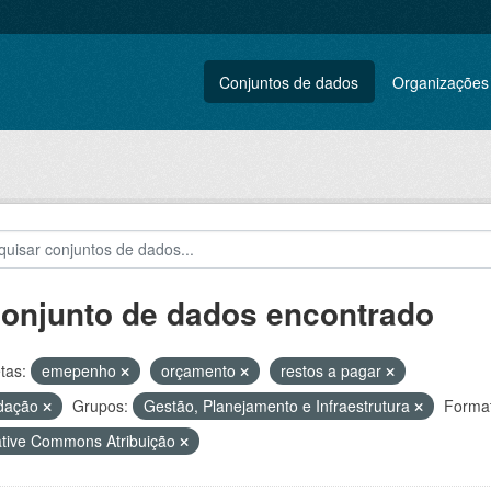
Conjuntos de dados
Organizações
conjunto de dados encontrado
tas:
emepenho
orçamento
restos a pagar
idação
Grupos:
Gestão, Planejamento e Infraestrutura
Format
tive Commons Atribuição