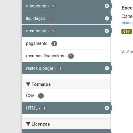
emepenho
-
1
Exec
Extrat
liquidação
-
1
execu
orçamento
-
1
CSV
pagamento
-
1
Você t
recursos financeiros
-
1
restos a pagar
-
1
Formatos
CSV
-
1
HTML
-
1
Licenças