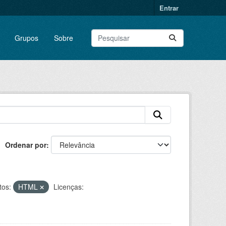
Entrar
Grupos
Sobre
Ordenar por
os:
HTML
Licenças: