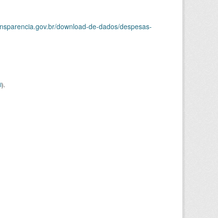
ransparencia.gov.br/download-de-dados/despesas-
I
).