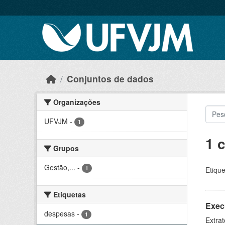
Skip to main content
Conjuntos de dados
Organizações
UFVJM
-
1
1 
Grupos
Gestão,...
-
1
Etique
Etiquetas
Exec
despesas
-
1
Extrat