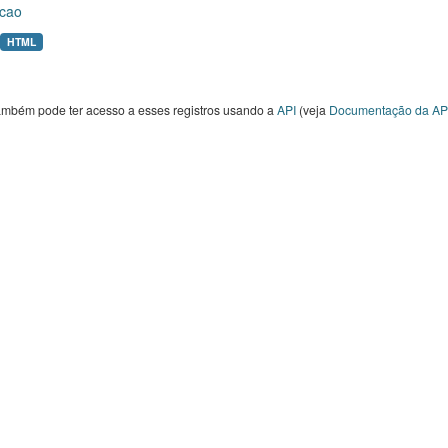
cao
HTML
ambém pode ter acesso a esses registros usando a
API
(veja
Documentação da AP