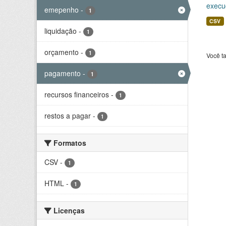
execu
emepenho
-
1
CSV
liquidação
-
1
orçamento
-
1
Você t
pagamento
-
1
recursos financeiros
-
1
restos a pagar
-
1
Formatos
CSV
-
1
HTML
-
1
Licenças