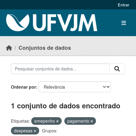
Skip to main content
Entrar
Conjuntos de dados
Ordenar por
1 conjunto de dados encontrado
Etiquetas:
emepenho
pagamento
despesas
Grupos: