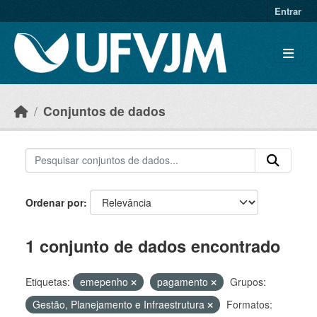
Skip to main content
Entrar
Conjuntos de dados
Ordenar por
1 conjunto de dados encontrado
Etiquetas:
emepenho
pagamento
Grupos:
Gestão, Planejamento e Infraestrutura
Formatos: