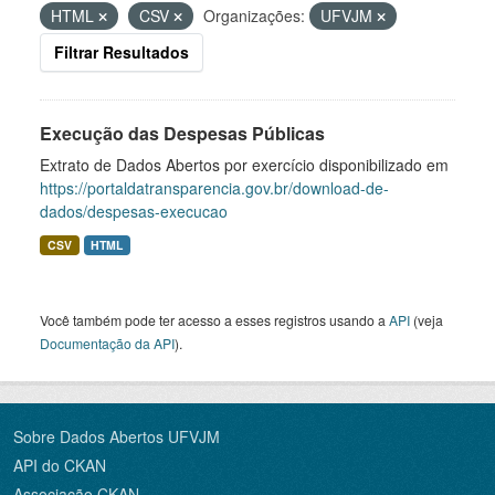
HTML
CSV
Organizações:
UFVJM
Filtrar Resultados
Execução das Despesas Públicas
Extrato de Dados Abertos por exercício disponibilizado em
https://portaldatransparencia.gov.br/download-de-
dados/despesas-execucao
CSV
HTML
Você também pode ter acesso a esses registros usando a
API
(veja
Documentação da API
).
Sobre Dados Abertos UFVJM
API do CKAN
Associação CKAN