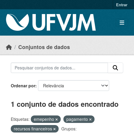
Skip to main content
Entrar
Conjuntos de dados
Ordenar por
1 conjunto de dados encontrado
Etiquetas:
emepenho
pagamento
recursos financeiros
Grupos: