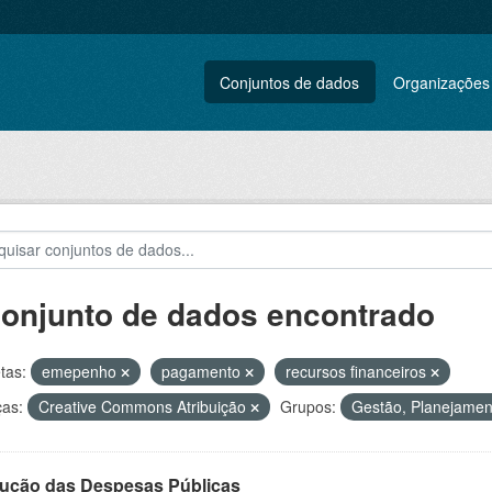
Conjuntos de dados
Organizações
conjunto de dados encontrado
tas:
emepenho
pagamento
recursos financeiros
ças:
Creative Commons Atribuição
Grupos:
Gestão, Planejament
ução das Despesas Públicas