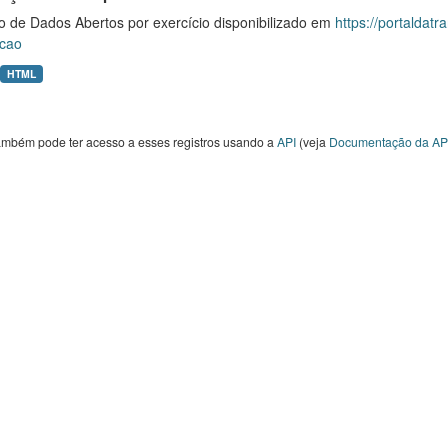
o de Dados Abertos por exercício disponibilizado em
https://portaldat
cao
HTML
ambém pode ter acesso a esses registros usando a
API
(veja
Documentação da AP