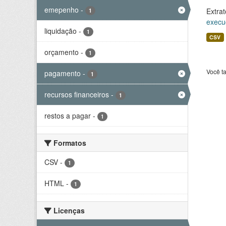
emepenho
-
Extrat
1
execu
liquidação
-
1
CSV
orçamento
-
1
Você t
pagamento
-
1
recursos financeiros
-
1
restos a pagar
-
1
Formatos
CSV
-
1
HTML
-
1
Licenças