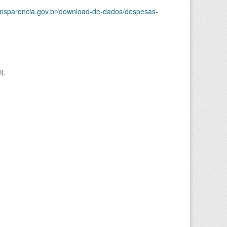
ransparencia.gov.br/download-de-dados/despesas-
I
).