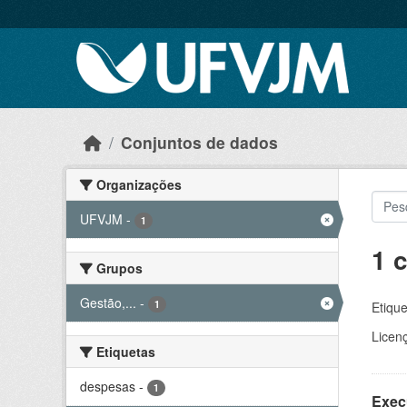
Skip to main content
Conjuntos de dados
Organizações
UFVJM
-
1
1 
Grupos
Gestão,...
-
1
Etique
Licen
Etiquetas
despesas
-
1
Exec