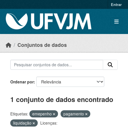
Skip to main content
Entrar
Conjuntos de dados
Ordenar por
1 conjunto de dados encontrado
Etiquetas:
emepenho
pagamento
liquidação
Licenças: