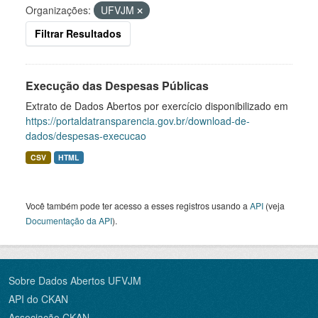
Organizações:
UFVJM
Filtrar Resultados
Execução das Despesas Públicas
Extrato de Dados Abertos por exercício disponibilizado em
https://portaldatransparencia.gov.br/download-de-
dados/despesas-execucao
CSV
HTML
Você também pode ter acesso a esses registros usando a
API
(veja
Documentação da API
).
Sobre Dados Abertos UFVJM
API do CKAN
Associação CKAN