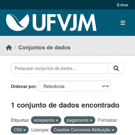
Skip to main content
Entrar
Conjuntos de dados
Ordenar por
1 conjunto de dados encontrado
Etiquetas:
emepenho
pagamento
Formatos:
CSV
Licenças:
Creative Commons Atribuição