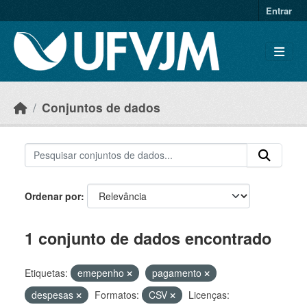
Skip to main content
Entrar
Conjuntos de dados
Ordenar por
1 conjunto de dados encontrado
Etiquetas:
emepenho
pagamento
despesas
Formatos:
CSV
Licenças: