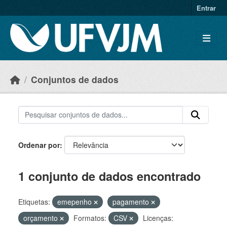
Skip to main content
Entrar
Conjuntos de dados
Ordenar por
1 conjunto de dados encontrado
Etiquetas:
emepenho
pagamento
orçamento
Formatos:
CSV
Licenças: