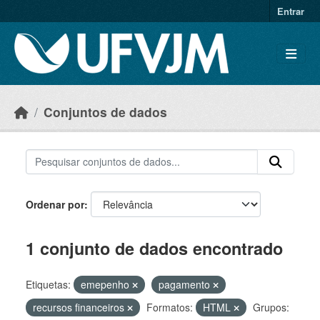
Skip to main content
Entrar
Conjuntos de dados
Ordenar por
1 conjunto de dados encontrado
Etiquetas:
emepenho
pagamento
recursos financeiros
Formatos:
HTML
Grupos: