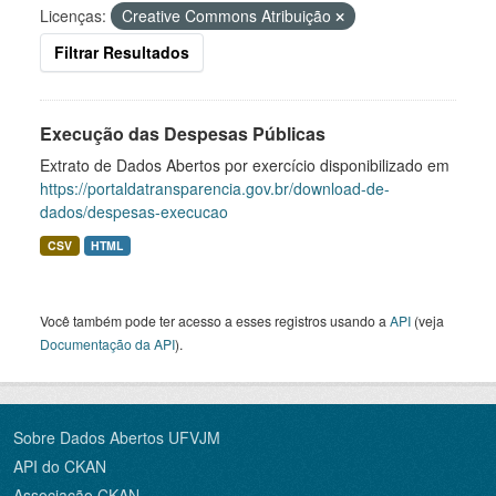
Licenças:
Creative Commons Atribuição
Filtrar Resultados
Execução das Despesas Públicas
Extrato de Dados Abertos por exercício disponibilizado em
https://portaldatransparencia.gov.br/download-de-
dados/despesas-execucao
CSV
HTML
Você também pode ter acesso a esses registros usando a
API
(veja
Documentação da API
).
Sobre Dados Abertos UFVJM
API do CKAN
Associação CKAN