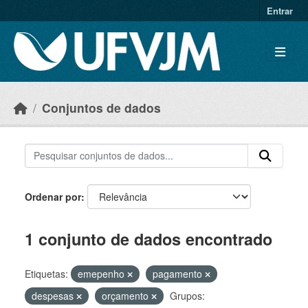
Skip to main content
Entrar
Conjuntos de dados
Ordenar por
1 conjunto de dados encontrado
Etiquetas:
emepenho
pagamento
despesas
orçamento
Grupos: