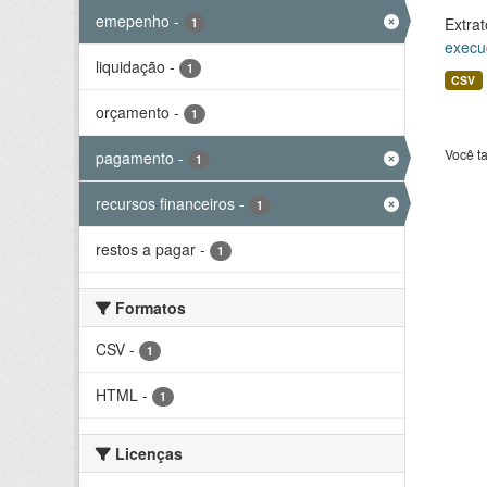
emepenho
-
Extrat
1
execu
liquidação
-
1
CSV
orçamento
-
1
Você t
pagamento
-
1
recursos financeiros
-
1
restos a pagar
-
1
Formatos
CSV
-
1
HTML
-
1
Licenças