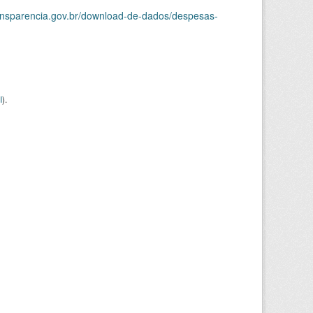
ransparencia.gov.br/download-de-dados/despesas-
I
).