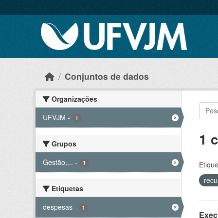
Skip to main content
Conjuntos de dados
Organizações
UFVJM
-
1
1 
Grupos
Gestão,...
-
1
Etique
recu
Etiquetas
despesas
-
1
Exec