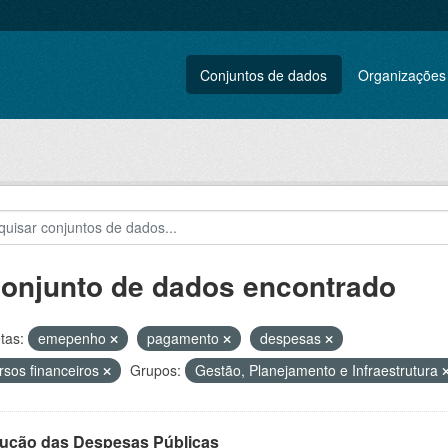
Conjuntos de dados
Organizações
conjunto de dados encontrado
tas:
emepenho
pagamento
despesas
rsos financeiros
Grupos:
Gestão, Planejamento e Infraestrutura
ução das Despesas Públicas