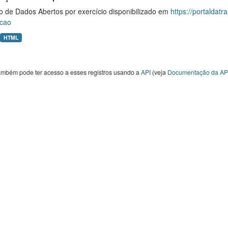
o de Dados Abertos por exercício disponibilizado em
https://portaldat
cao
HTML
ambém pode ter acesso a esses registros usando a
API
(veja
Documentação da AP