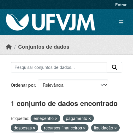
Skip to main content
Entrar
Conjuntos de dados
Ordenar por
1 conjunto de dados encontrado
Etiquetas:
emepenho
pagamento
despesas
recursos financeiros
liquidação