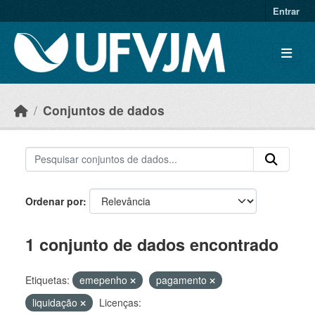
Skip to main content
Entrar
Conjuntos de dados
Ordenar por
1 conjunto de dados encontrado
Etiquetas:
emepenho
pagamento
liquidação
Licenças: