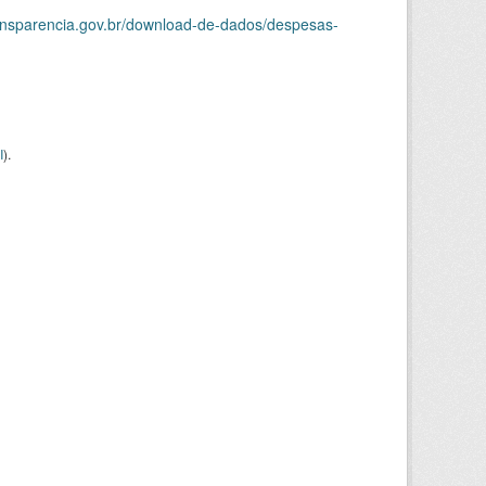
ransparencia.gov.br/download-de-dados/despesas-
I
).