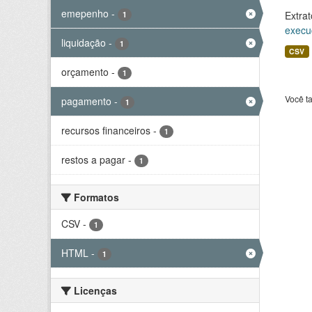
emepenho
-
Extrat
1
execu
liquidação
-
1
CSV
orçamento
-
1
Você t
pagamento
-
1
recursos financeiros
-
1
restos a pagar
-
1
Formatos
CSV
-
1
HTML
-
1
Licenças