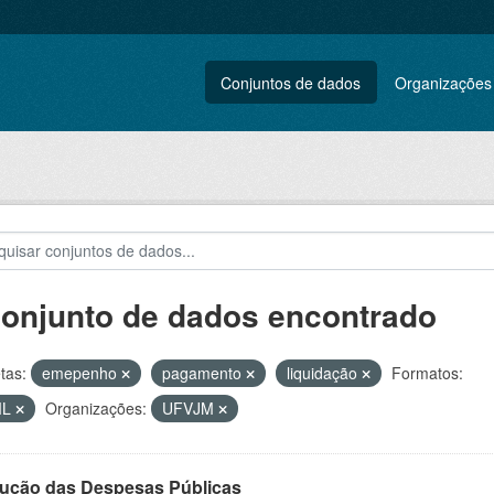
Conjuntos de dados
Organizações
conjunto de dados encontrado
tas:
emepenho
pagamento
liquidação
Formatos:
ML
Organizações:
UFVJM
ução das Despesas Públicas