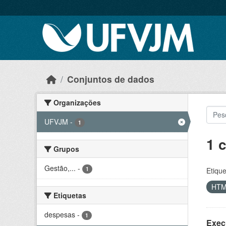
Skip to main content
Conjuntos de dados
Organizações
UFVJM
-
1
1 
Grupos
Gestão,...
-
1
Etique
HT
Etiquetas
despesas
-
1
Exec