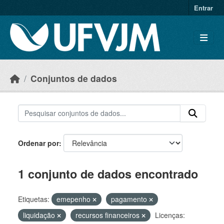
Skip to main content
Entrar
Conjuntos de dados
Ordenar por
1 conjunto de dados encontrado
Etiquetas:
emepenho
pagamento
liquidação
recursos financeiros
Licenças: