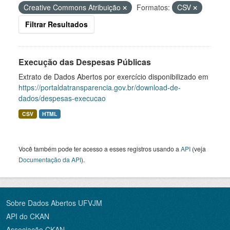
Creative Commons Atribuição
Formatos:
CSV
Filtrar Resultados
Execução das Despesas Públicas
Extrato de Dados Abertos por exercício disponibilizado em
https://portaldatransparencia.gov.br/download-de-
dados/despesas-execucao
CSV
HTML
Você também pode ter acesso a esses registros usando a
API
(veja
Documentação da API
).
Sobre Dados Abertos UFVJM
API do CKAN
Associação CKAN