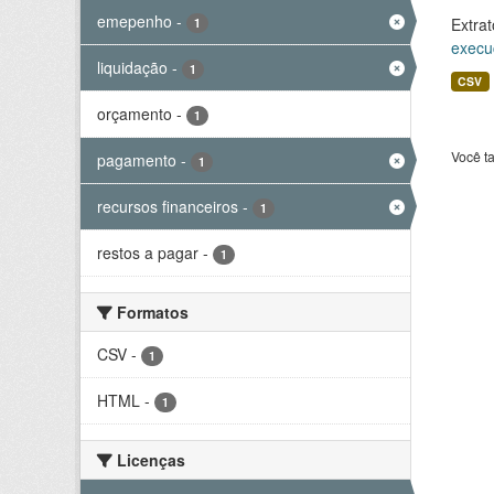
emepenho
-
Extrat
1
execu
liquidação
-
1
CSV
orçamento
-
1
Você t
pagamento
-
1
recursos financeiros
-
1
restos a pagar
-
1
Formatos
CSV
-
1
HTML
-
1
Licenças