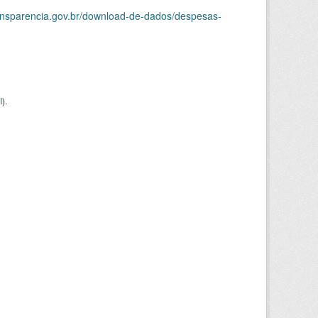
ransparencia.gov.br/download-de-dados/despesas-
I
).