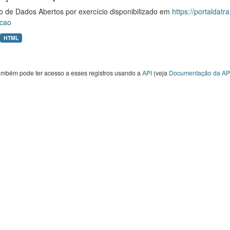
o de Dados Abertos por exercício disponibilizado em
https://portaldat
cao
HTML
ambém pode ter acesso a esses registros usando a
API
(veja
Documentação da AP