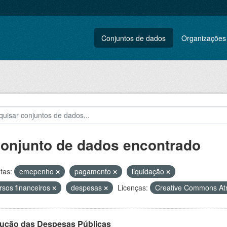
Conjuntos de dados
Organizações
conjunto de dados encontrado
tas:
emepenho
pagamento
liquidação
rsos financeiros
despesas
Licenças:
Creative Commons At
ução das Despesas Públicas