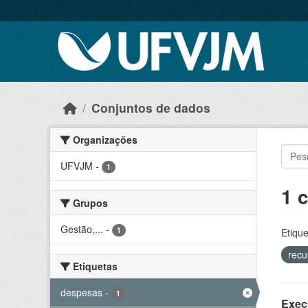
Skip to main content
Conjuntos de dados
Organizações
UFVJM
-
1
1 
Grupos
Gestão,...
-
1
Etique
recu
Etiquetas
despesas
-
1
Exec