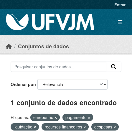
Skip to main content
Entrar
Conjuntos de dados
Ordenar por
1 conjunto de dados encontrado
Etiquetas:
emepenho
pagamento
liquidação
recursos financeiros
despesas