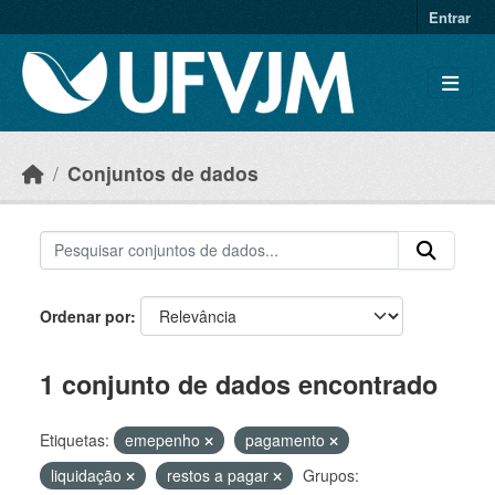
Skip to main content
Entrar
Conjuntos de dados
Ordenar por
1 conjunto de dados encontrado
Etiquetas:
emepenho
pagamento
liquidação
restos a pagar
Grupos: