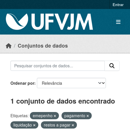
Skip to main content
Entrar
Conjuntos de dados
Ordenar por
1 conjunto de dados encontrado
Etiquetas:
emepenho
pagamento
liquidação
restos a pagar