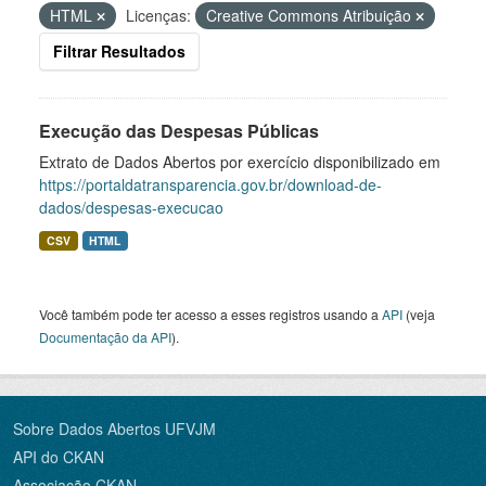
HTML
Licenças:
Creative Commons Atribuição
Filtrar Resultados
Execução das Despesas Públicas
Extrato de Dados Abertos por exercício disponibilizado em
https://portaldatransparencia.gov.br/download-de-
dados/despesas-execucao
CSV
HTML
Você também pode ter acesso a esses registros usando a
API
(veja
Documentação da API
).
Sobre Dados Abertos UFVJM
API do CKAN
Associação CKAN