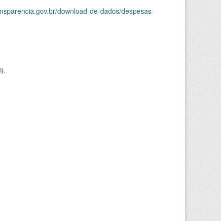
ransparencia.gov.br/download-de-dados/despesas-
I
).