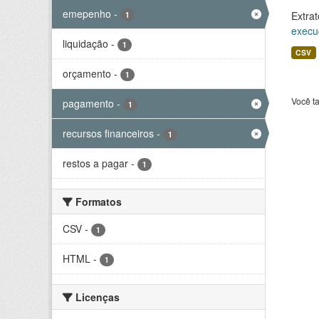
emepenho
-
Extrat
1
execu
liquidação
-
1
CSV
orçamento
-
1
Você t
pagamento
-
1
recursos financeiros
-
1
restos a pagar
-
1
Formatos
CSV
-
1
HTML
-
1
Licenças