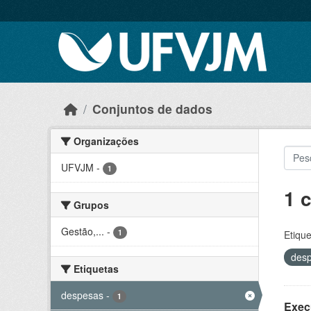
Skip to main content
Conjuntos de dados
Organizações
UFVJM
-
1
1 
Grupos
Gestão,...
-
1
Etique
des
Etiquetas
despesas
-
1
Exec