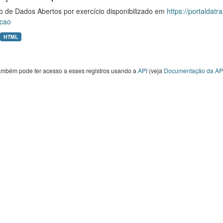
o de Dados Abertos por exercício disponibilizado em
https://portaldat
cao
HTML
ambém pode ter acesso a esses registros usando a
API
(veja
Documentação da AP