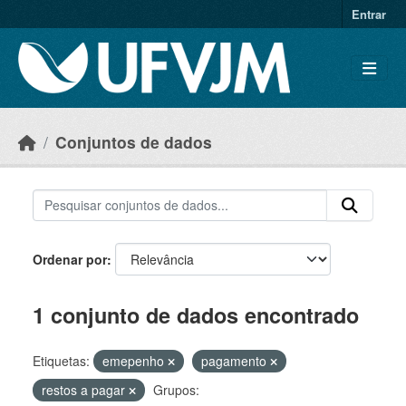
Skip to main content
Entrar
Conjuntos de dados
Ordenar por
1 conjunto de dados encontrado
Etiquetas:
emepenho
pagamento
restos a pagar
Grupos: