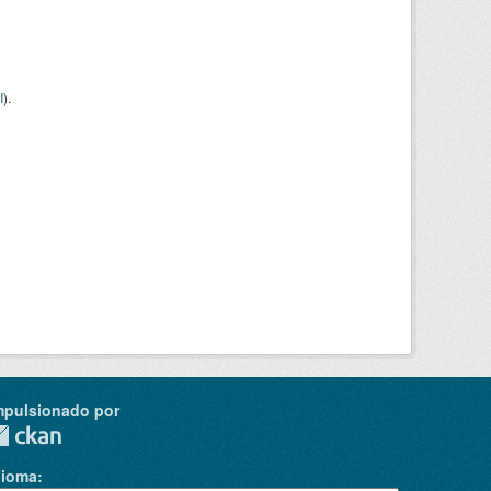
I
).
mpulsionado por
dioma