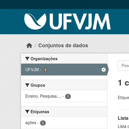
Skip to main content
Conjuntos de dados
Organizações
UFVJM
-
1
1 
Grupos
Ensino, Pesquisa,...
-
1
Etique
Etiquetas
Lista
ações
-
1
Lista 