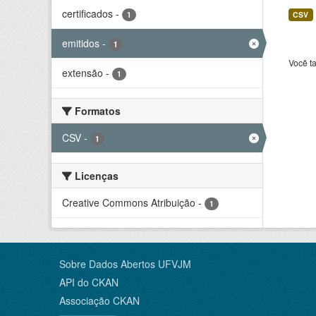
certificados
-
1
CSV
emitidos
-
1
Você t
extensão
-
1
Formatos
CSV
-
1
Licenças
Creative Commons Atribuição
-
1
Sobre Dados Abertos UFVJM
API do CKAN
Associação CKAN