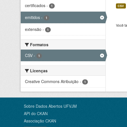
certificados
-
1
CSV
emitidos
-
1
Você t
extensão
-
1
Formatos
CSV
-
1
Licenças
Creative Commons Atribuição
-
1
Sobre Dados Abertos UFVJM
API do CKAN
Associação CKAN