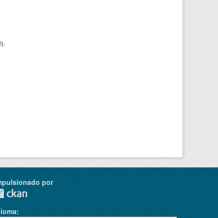
I
).
mpulsionado por
dioma