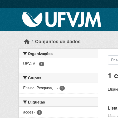
Skip to main content
Conjuntos de dados
Organizações
UFVJM
-
1
1 
Grupos
Ensino, Pesquisa,...
-
1
Etique
Etiquetas
Lista
ações
-
1
Lista 