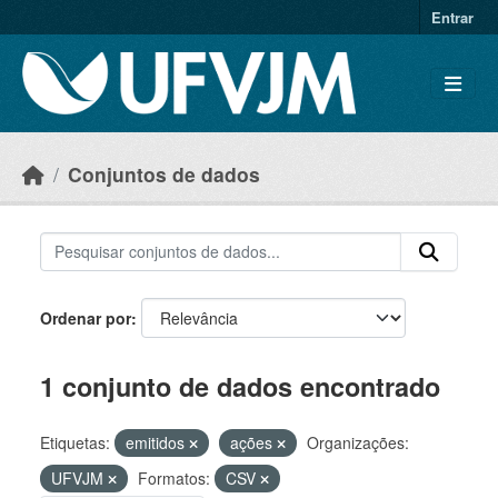
Skip to main content
Entrar
Conjuntos de dados
Ordenar por
1 conjunto de dados encontrado
Etiquetas:
emitidos
ações
Organizações:
UFVJM
Formatos:
CSV