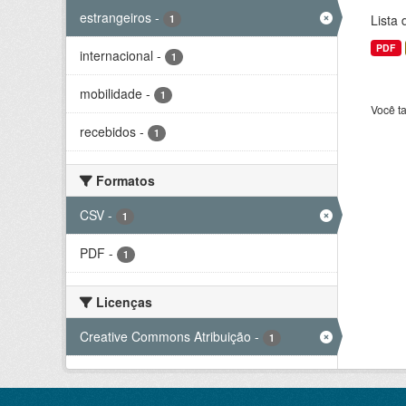
estrangeiros
-
Lista
1
PDF
internacional
-
1
mobilidade
-
1
Você t
recebidos
-
1
Formatos
CSV
-
1
PDF
-
1
Licenças
Creative Commons Atribuição
-
1