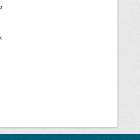
al
I
).