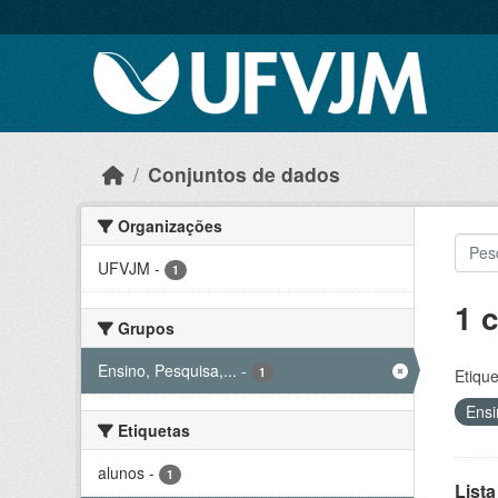
Skip to main content
Conjuntos de dados
Organizações
UFVJM
-
1
1 
Grupos
Ensino, Pesquisa,...
-
1
Etique
Ensi
Etiquetas
alunos
-
1
Lista