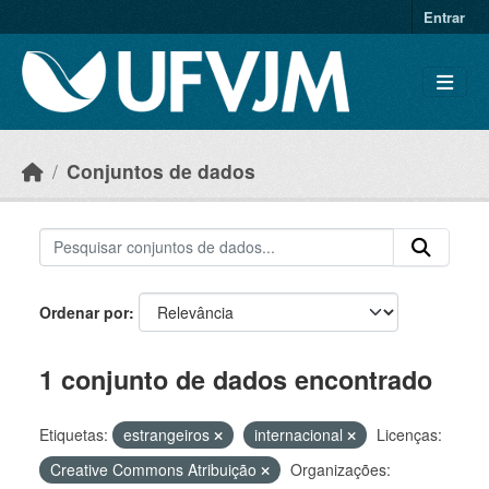
Skip to main content
Entrar
Conjuntos de dados
Ordenar por
1 conjunto de dados encontrado
Etiquetas:
estrangeiros
internacional
Licenças:
Creative Commons Atribuição
Organizações: