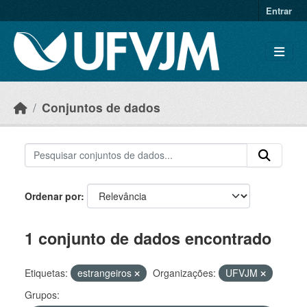
Skip to main content
Entrar
Conjuntos de dados
Ordenar por
1 conjunto de dados encontrado
Etiquetas:
estrangeiros
Organizações:
UFVJM
Grupos: