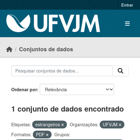
Skip to main content
Entrar
Conjuntos de dados
Ordenar por
1 conjunto de dados encontrado
Etiquetas:
estrangeiros
Organizações:
UFVJM
Formatos:
PDF
Grupos: