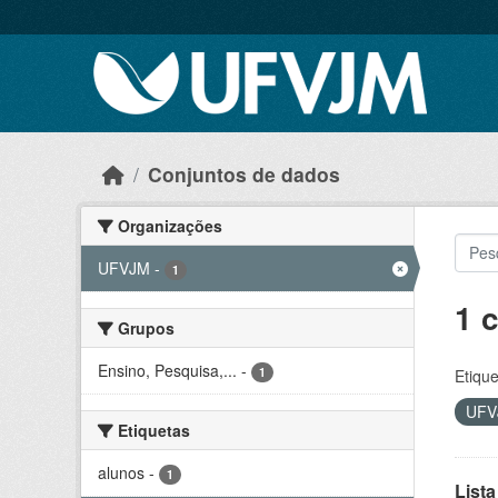
Skip to main content
Conjuntos de dados
Organizações
UFVJM
-
1
1 
Grupos
Ensino, Pesquisa,...
-
1
Etique
UF
Etiquetas
alunos
-
1
Lista