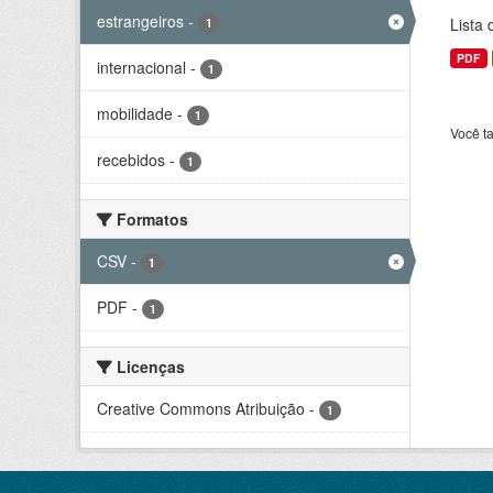
estrangeiros
-
Lista
1
PDF
internacional
-
1
mobilidade
-
1
Você t
recebidos
-
1
Formatos
CSV
-
1
PDF
-
1
Licenças
Creative Commons Atribuição
-
1