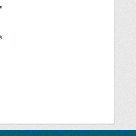
al
I
).